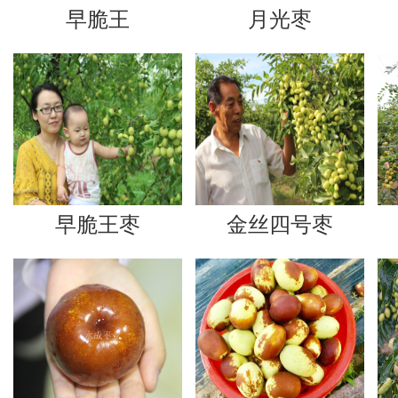
早脆王
月光枣
早脆王枣
金丝四号枣