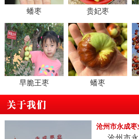
蟠枣
贵妃枣
早脆王枣
蟠枣
沧州市永成枣
沧州市永