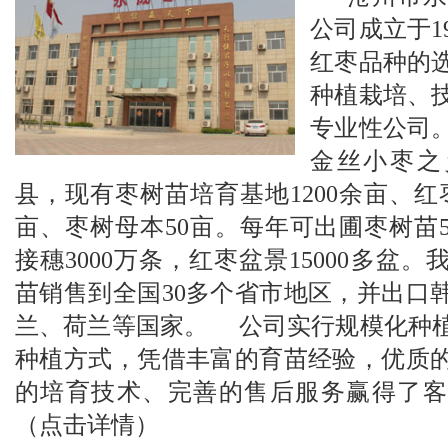
公司成立于1
红枣品种的
种植栽培、
专业性公司
金丝小枣之
县，现有枣树苗培育基地1200余亩、红
亩、枣树母本50亩。每年可出圃枣树苗5
接穗3000万条，红枣盆景15000多盆
苗销售到全国30多个省市地区，并出口
兰、荷兰等国家。 公司实行规模化种
种植方式，凭借丰富的育苗经验，优质
的培育技术、完善的售后服务赢得了客
（点击详情）