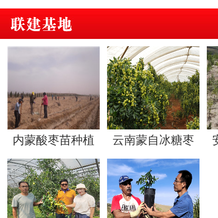
究所、...
内蒙酸枣苗种植
云南蒙自冰糖枣
基地
种植基地